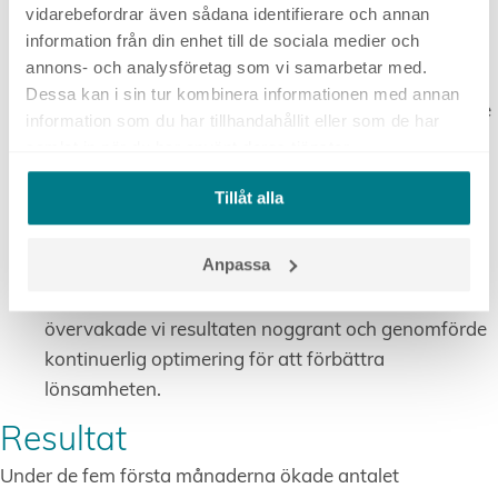
både webbplatsens innehåll och strukturen
vidarebefordrar även sådana identifierare och annan
matchade de sökord och kampanjer vi utvecklade
information från din enhet till de sociala medier och
samt för att ge den bättre organisk synlighet.
annons- och analysföretag som vi samarbetar med.
Dessa kan i sin tur kombinera informationen med annan
Uppsättning av Google Ads-kampanjer
: Vi skapade
information som du har tillhandahållit eller som de har
och lanserade konverteringsdrivande kampanjer i
samlat in när du har använt deras tjänster.
Google Ads, med fokus på att driva
Tillåt alla
bokningsförfrågningar genom att rikta oss till
potentiella gäster som söker boende för både
mountainbike- och skidåkning i Järvsöområdet.
Anpassa
Kontinuerlig optimering
: Efter kampanjlanseringen
övervakade vi resultaten noggrant och genomförde
kontinuerlig optimering för att förbättra
lönsamheten.
Resultat
Under de fem första månaderna ökade antalet