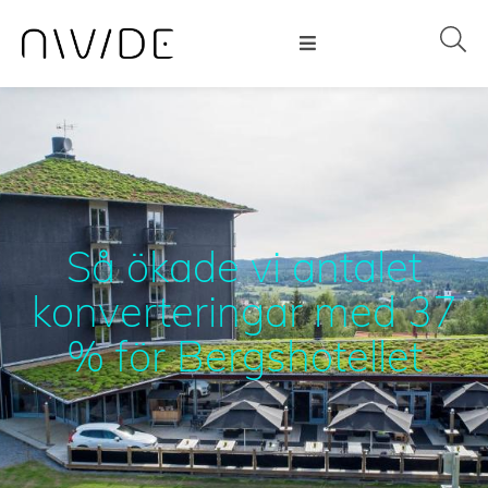
Så ökade vi antalet
konverteringar med 37
% för Bergshotellet