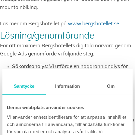
mountainbiking.
Läs mer om Bergshotellet på
www.bergshotellet.se
Lösning/genomförande
För att maximera Bergshotellets digitala närvaro genom
Google Ads genomförde vi följande steg:
Sökordsanalys
: Vi utförde en noggrann analys för
att identifiera vilka sökord som var mest relevanta
för Bergshotellets målgrupper, med fokus på
Samtycke
Information
Om
söktermer relaterade till boende för gäster som
uppskattar mountainbike och skidåkning.
Denna webbplats använder cookies
SEO-analys
: Vi genomförde en SEO-analys av
Vi använder enhetsidentifierare för att anpassa innehållet
Bergshotellets webbplats för att identifiera områden
och annonserna till användarna, tillhandahålla funktioner
med förbättringspotential. Detta säkerställde att
för sociala medier och analysera vår trafik. Vi