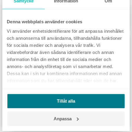
Samtycke
Information
Om
i digital annonsering
6 mars, 2026
Denna webbplats använder cookies
Vi använder enhetsidentifierare för att anpassa innehållet
och annonserna till användarna, tillhandahålla funktioner
DIGITAL STRATEGI
för sociala medier och analysera vår trafik. Vi
vidarebefordrar även sådana identifierare och annan
information från din enhet till de sociala medier och
annons- och analysföretag som vi samarbetar med.
Dessa kan i sin tur kombinera informationen med annan
information som du har tillhandahållit eller som de har
samlat in när du har använt deras tjänster.
Skillnaden mellan optimering och
Tillåt alla
riktning i digital annonsering
17 februari, 2026
Anpassa