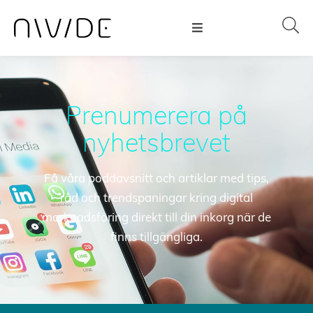
Prenumerera på
nyhetsbrevet
Få våra poddavsnitt och artiklar med tips,
råd och trendspaningar kring digital
marknadsföring direkt till din inkorg när de
finns tillgängliga.