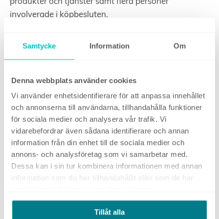
produkter och tjänster samt flera personer
involverade i köpbesluten.
Därför krävs det en genomarbetad strategi och en
Samtycke
Information
Om
effektiv kombination av kanaler, verktyg och
metoder för att driva kvalificerade leads och för att
stärka sin position på marknaden på både kort- och
Denna webbplats använder cookies
lång sikt.
Vi använder enhetsidentifierare för att anpassa innehållet
Den större delen av era potentiella kunder letar inte
och annonserna till användarna, tillhandahålla funktioner
aktivt efter era produkter eller tjänster och därför
för sociala medier och analysera vår trafik. Vi
behöver marknadsaktiviteterna anpassas utifrån
vidarebefordrar även sådana identifierare och annan
information från din enhet till de sociala medier och
detta genom att tillhandahålla relevant, intressant
annons- och analysföretag som vi samarbetar med.
och användbart innehåll för kunderna genom de
Dessa kan i sin tur kombinera informationen med annan
digitala kanalerna.
information som du har tillhandahållit eller som de har
Utifrån den här insikten behöver ni sedan skapa
samlat in när du har använt deras tjänster.
strategier och system för att förflytta era potentiella
Tillåt alla
kunder genom köpresan.