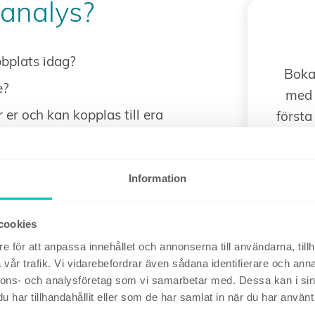
-analys?
bbplats idag?
Boka 
re?
med 
 er och kan kopplas till era
första
S
 trafik från potentiella
Information
a långsiktigt för att förbättra
cookies
e för att anpassa innehållet och annonserna till användarna, tillh
ett professionellt SEO-arbete.
vår trafik. Vi vidarebefordrar även sådana identifierare och anna
nnons- och analysföretag som vi samarbetar med. Dessa kan i sin
 för AI-sök.
har tillhandahållit eller som de har samlat in när du har använt 
 står sig rent tekniskt