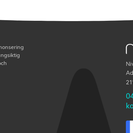
nnonsering
ngsiktig
och
Ni
Ad
21
0
k