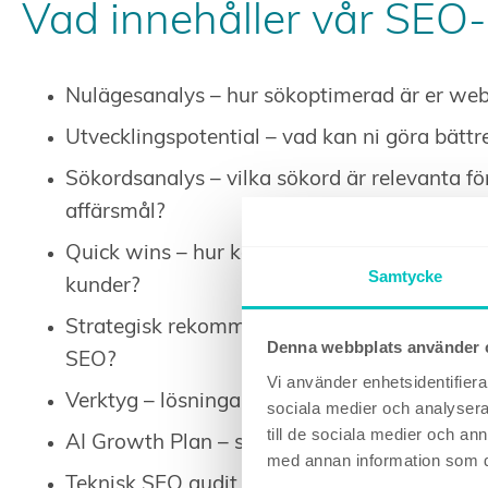
Vad innehåller vår SEO
Nulägesanalys – hur sökoptimerad är er we
Utvecklingspotential – vad kan ni göra bätt
Sökordsanalys – vilka sökord är relevanta för
affärsmål?
Quick wins – hur kan ni omedelbart driva mer
Samtycke
kunder?
Strategisk rekommendation – hur bör ni arbet
Denna webbplats använder 
SEO?
Vi använder enhetsidentifierar
Verktyg – lösningar som hjälper er att driva 
sociala medier och analysera 
till de sociala medier och a
AI Growth Plan – så optimerar ni ert innehåll
med annan information som du 
Teknisk SEO audit – upptäck hur er webbplats