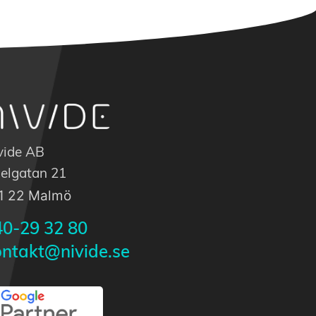
vide AB
elgatan 21
1 22 Malmö
40-29 32 80
ontakt@nivide.se