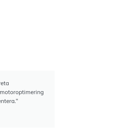
reta
ökmotoroptimering
entera."