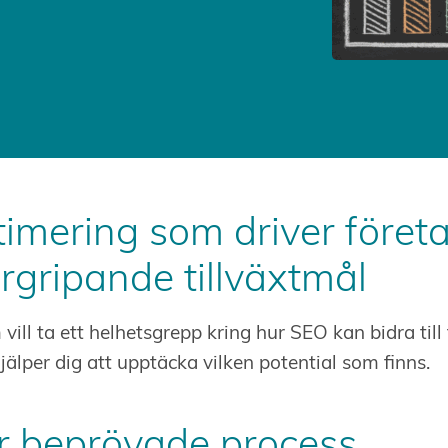
imering som driver föret
rgripande tillväxtmål
ill ta ett helhetsgrepp kring hur SEO kan bidra till
hjälper dig att upptäcka vilken potential som finns.
r beprövade process