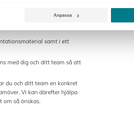
 förbättras.
Anpassa
och hur ni får andra att länka
ntationsmaterial samt i ett
ns med dig och ditt team så att
r du och ditt team en konkret
amöver. Vi kan därefter hjälpa
t om så önskas.