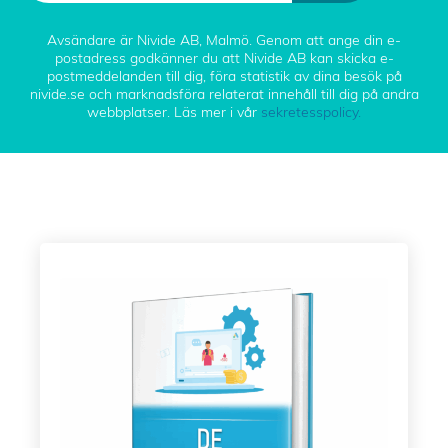
Avsändare är Nivide AB, Malmö. Genom att ange din e-
postadress godkänner du att Nivide AB kan skicka e-
postmeddelanden till dig, föra statistik av dina besök på
nivide.se och marknadsföra relaterat innehåll till dig på andra
webbplatser. Läs mer i vår
sekretesspolicy.