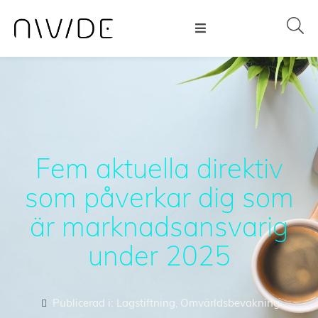
Fem aktuella direktiv
som påverkar dig som
är marknadsansvarig
under 2025
Publicerad i:
Lagstiftning
,
Omvärldsbevakning