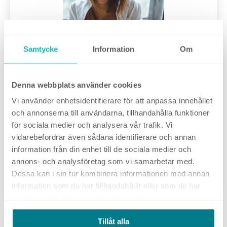
Samtycke
Information
Om
Denna webbplats använder cookies
Vi använder enhetsidentifierare för att anpassa innehållet
Ta del av vår checklista med fokus på att
och annonserna till användarna, tillhandahålla funktioner
kartlägga och analysera statusen kring
för sociala medier och analysera vår trafik. Vi
företagets digitala annonsering.
vidarebefordrar även sådana identifierare och annan
information från din enhet till de sociala medier och
annons- och analysföretag som vi samarbetar med.
Gå till checklistan
Dessa kan i sin tur kombinera informationen med annan
information som du har tillhandahållit eller som de har
samlat in när du har använt deras tjänster.
Tillåt alla