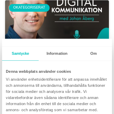
OKATEGORISERAT
Samtycke
Information
Om
Podcast #114: Därför går content
marketing och SEO hand i hand
Denna webbplats använder cookies
Vi använder enhetsidentifierare för att anpassa innehållet
och annonserna till användarna, tillhandahålla funktioner
18 juli, 2022
för sociala medier och analysera vår trafik. Vi
vidarebefordrar även sådana identifierare och annan
information från din enhet till de sociala medier och
annons- och analysföretag som vi samarbetar med.