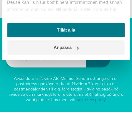
Dessa kan i sin tur kombinera informationen med annan
information som du har tillhandahållit eller som de har
samlat in när du har använt deras tjänster.
Tillåt alla
PRENUMERERA PÅ NYA
ARTIKLAR
Anpassa
OK
Avsändare är Nivide AB, Malmö. Genom att ange din e-
postadress godkänner du att Nivide AB kan skicka e-
postmeddelanden till dig, föra statistik av dina besök på
nivide.se och marknadsföra relaterat innehåll till dig på andra
webbplatser. Läs mer i vår
sekretesspolicy.