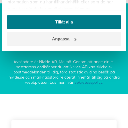
information som du har tillhandahållit eller som de har
samlat in när du har använt deras tjänster.
PRENUMERERA PÅ NYA
Tillåt alla
ARTIKLAR
Anpassa
OK
Avsändare är Nivide AB, Malmö. Genom att ange din e-
postadress godkänner du att Nivide AB kan skicka e-
postmeddelanden till dig, föra statistik av dina besök på
nivide.se och marknadsföra relaterat innehåll till dig på andra
webbplatser. Läs mer i vår
sekretesspolicy.