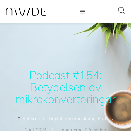
Podcast #154:
Betydelsen av
mikrokonverteringar
Publicerad i:
Digital marknadsföring
,
Podcast
2 jul, 2024
Uppdaterad: 2 år sedan