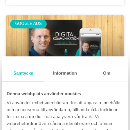
GOOGLE ADS
Samtycke
Information
Om
Podcast #167: Misstag som
Denna webbplats använder cookies
globala B2B-företag gör vid
Vi använder enhetsidentifierare för att anpassa innehållet
digital annonsering
och annonserna till användarna, tillhandahålla funktioner
för sociala medier och analysera vår trafik. Vi
vidarebefordrar även sådana identifierare och annan
26 september, 2025