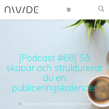
[Podcast #68] Så
skapar och strukturerar
du en
publiceringskalender
Publicerad i:
Content marketing
,
Podcast