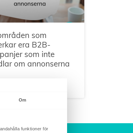
 områden som
rkar era B2B-
anjer som inte
dlar om annonserna
uari, 2026
Om
andahålla funktioner för