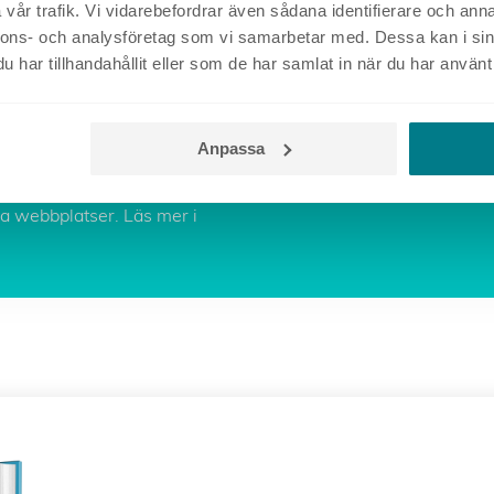
vår trafik. Vi vidarebefordrar även sådana identifierare och anna
RTIKLAR
nnons- och analysföretag som vi samarbetar med. Dessa kan i sin
har tillhandahållit eller som de har samlat in när du har använt 
OK
Anpassa
tadress godkänner du att
tik av dina besök på
dra webbplatser. Läs mer i