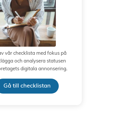
av vår checklista med fokus på
tlägga och analysera statusen
öretagets digitala annonsering.
Gå till checklistan