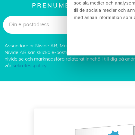
sociala medier och analysera 
PRENUMERERA PÅ NYA A
till de sociala medier och a
med annan information som du 
Avsändare är Nivide AB, Malmö. Genom att ange din e-pos
Nivide AB kan skicka e-postmeddelanden till dig, föra statis
nivide.se och marknadsföra relaterat innehåll till dig på an
vår
sekretesspolicy.