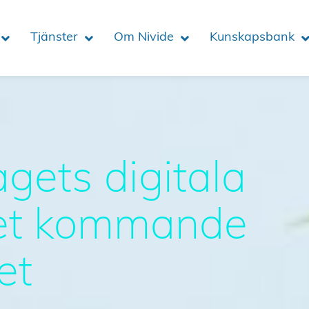
Tjänster
Om Nivide
Kunskapsbank
agets digitala
 det kommande
et