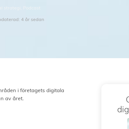
al strategi
,
Podcast
daterad: 4 år sedan
mråden i företagets digitala
n av året.
dig