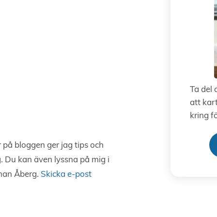
Ta del 
att kar
kring f
 på bloggen ger jag tips och
g. Du kan även lyssna på mig i
han Åberg.
Skicka e-post