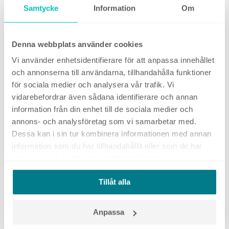
plattformarna(läs Facebook och Instagram) ändrar
Samtycke
Information
Om
sina algoritmer från en dag till en annan, vilket kan
ge förödande effekter för företag som förlitar sig på
viral spridning i dessa kanaler.
Denna webbplats använder cookies
Vi använder enhetsidentifierare för att anpassa innehållet
Tänk innehåll först och sedan kanal
och annonserna till användarna, tillhandahålla funktioner
för sociala medier och analysera vår trafik. Vi
Den digitala utvecklingen går snabbt och likaså
vidarebefordrar även sådana identifierare och annan
utvecklingen av nya appar och plattformar. Det blir
information från din enhet till de sociala medier och
allt viktigare för ditt företag att ha en genomtänkt
annons- och analysföretag som vi samarbetar med.
innehållsstrategi att utgå ifrån, som ni sedan kan
Dessa kan i sin tur kombinera informationen med annan
information som du har tillhandahållit eller som de har
applicera på olika kanaler.
samlat in när du har använt deras tjänster.
Den yngre målgruppen är framförallt benägen att
röra på sig från ett socialt nätverk till ett annat, som
Tillåt alla
vi exempelvis kan se i fallet där vi ser en minskad
användning på Facebook i den yngsta målgruppen, i
Anpassa
förmån för exempelvis en ökad användning i appar