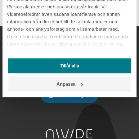
för sociala medier och analysera vår trafik. Vi
vidarebefordrar även sådana identifierare och annan
information från din enhet till de sociala medier och
annons- och analysföretag som vi samarbetar med.
Dessa kan i sin tur kombinera informationen med annan
information som du har tillhandahållit eller som de har
Sedan 2014 har vi skapat tillväxt genom digital
samlat in när du har använt deras tjänster.
annonsering och SEO för marknadsavdelningar som
vill ha en långsiktig samarbetspartner som
Tillåt alla
kombinerar struktur, insikt och ansvar och som ser till
att varje aktivitet bidrar till affärsmålen.
Anpassa
Gör förfrågan