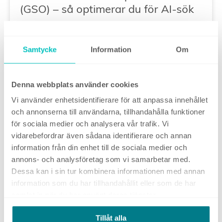
(GSO) – så optimerar du för AI-sök
13 juni, 2025
Samtycke
Information
Om
GOOGLE ADS
Denna webbplats använder cookies
Vi använder enhetsidentifierare för att anpassa innehållet
och annonserna till användarna, tillhandahålla funktioner
för sociala medier och analysera vår trafik. Vi
vidarebefordrar även sådana identifierare och annan
information från din enhet till de sociala medier och
annons- och analysföretag som vi samarbetar med.
AI Overviews har rullat ut i Sverige
Dessa kan i sin tur kombinera informationen med annan
– så påverkar det företagets SEO
information som du har tillhandahållit eller som de har
27 maj, 2025
samlat in när du har använt deras tjänster.
Tillåt alla