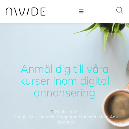
Anmäl dig till våra
kurser inom digital
annonsering
Publicerad i:
Google Ads
,
LinkedIn Campaign Manager
,
Meta Ads
Manager