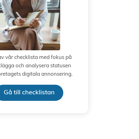
av vår checklista med fokus på
tlägga och analysera statusen
öretagets digitala annonsering.
Gå till checklistan