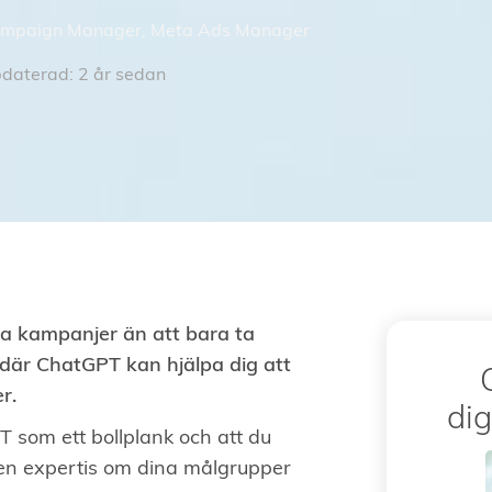
ampaign Manager
,
Meta Ads Manager
daterad: 2 år sedan
ala kampanjer än att bara ta
 där ChatGPT kan hjälpa dig att
r.
dig
som ett bollplank och att du
egen expertis om dina målgrupper