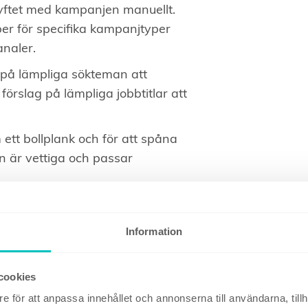
syftet med kampanjen manuellt.
er för specifika kampanjtyper
analer.
g på lämpliga sökteman att
rslag på lämpliga jobbtitlar att
ett bollplank och för att spåna
n är vettiga och passar
onstexter
Information
 den skriva annonstexter från
annonstexter.
cookies
– desto mer specifik du kan vara
e för att anpassa innehållet och annonserna till användarna, tillh
om du klistrar in.