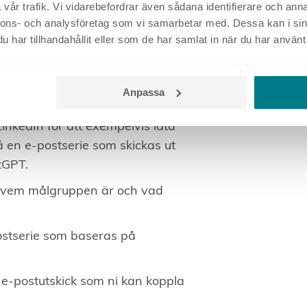
vår trafik. Vi vidarebefordrar även sådana identifierare och anna
er av annonstexten som finns
nnons- och analysföretag som vi samarbetar med. Dessa kan i sin
har tillhandahållit eller som de har samlat in när du har använt 
 lämpliga.
tserier
Anpassa
nkedIn för att exempelvis låta
å en e-postserie som skickas ut
atGPT.
, vem målgruppen är och vad
ostserie som baseras på
 e-postutskick som ni kan koppla