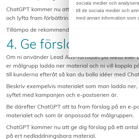
sociala medier och analysera 
ChatGPT kommer nu att belysa de positiva aspekt
till de sociala medier och a
med annan information som du 
och lyfta fram förbättringspotential.
Tillämpa de rekommendationer som du bedömer är
4. Ge förslag på e-pos
Om ni använder Lead Ads-formatet på Meta eller Li
er målgrupp ladda ner material och ni vill koppla p
till kunderna efteråt så kan du bolla idéer med Ch
Beskriv exempelvis materialet som man ladda ner
syftet med kampanjen och e-postserien är.
Be därefter ChatGPT att ta fram förslag på en e-p
materialet och som är anpassad för målgruppen.
ChatGPT kommer nu att ge dig förslag på ett antal
på ert nedladdningsbara material.