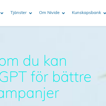
Tjänster
Om Nivide
Kunskapsbank
som du kan
PT för bättre
kampanjer