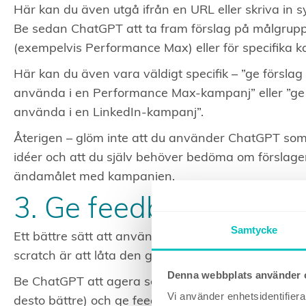
Här kan du även utgå ifrån en URL eller skriva in 
Be sedan ChatGPT att ta fram förslag på målgrupp
(exempelvis Performance Max) eller för specifika k
Här kan du även vara väldigt specifik – ”ge försla
använda i en Performance Max-kampanj” eller ”ge fö
använda i en LinkedIn-kampanj”.
Återigen – glöm inte att du använder ChatGPT som 
idéer och att du själv behöver bedöma om förslage
ändamålet med kampanjen.
3. Ge feedback på ann
Samtycke
Ett bättre sätt att använda ChatGPT på än att låta
scratch är att låta den ge feedback på dina egna 
Denna webbplats använder 
Be ChatGPT att agera som din målgrupp (återigen 
Vi använder enhetsidentifierar
desto bättre) och ge feedback på annonstexterna s