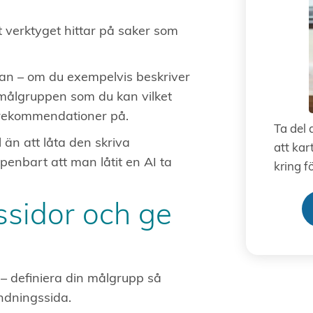
 verktyget hittar på saker som
kan – om du exempelvis beskriver
målgruppen som du kan vilket
 rekommendationer på.
Ta del 
 än att låta den skriva
att kar
ppenbart att man låtit en AI ta
kring f
ssidor och ge
– definiera din målgrupp så
andningssida.