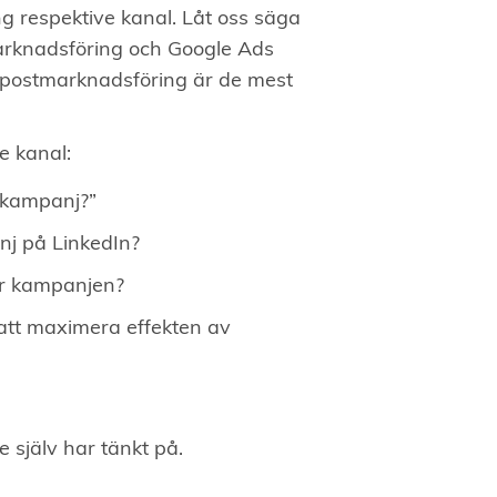
ing respektive kanal. Låt oss säga
arknadsföring och Google Ads
-postmarknadsföring är de mest
ve kanal:
stkampanj?”
nj på LinkedIn?
ur kampanjen?
 att maximera effekten av
te själv har tänkt på.