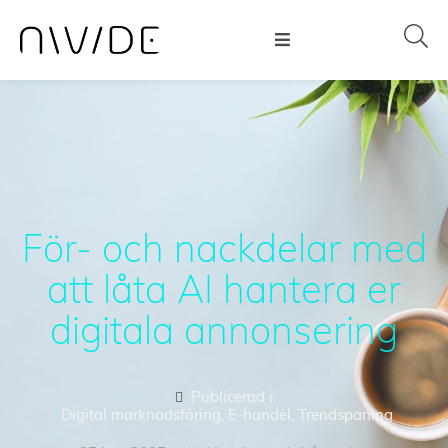
För- och nackdelar med
att låta AI hantera er
digitala annonsering
Publicerad i:
Digital marknadsföring
,
E-handel
,
Trendspaning