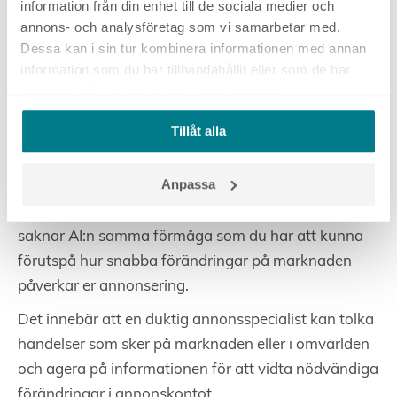
information från din enhet till de sociala medier och
modeller har börjat implementera prediktiva
annons- och analysföretag som vi samarbetar med.
modeller som kommer att underlätta att sätta saker i
Dessa kan i sin tur kombinera informationen med annan
information som du har tillhandahållit eller som de har
relevanta sammanhang.
samlat in när du har använt deras tjänster.
Oförmåga att förutse förändringar på
marknaden
Tillåt alla
Den här punkten hänger delvis ihop med
ovanstående.
Anpassa
Eftersom AI-system agerar på historisk data så
saknar AI:n samma förmåga som du har att kunna
förutspå hur snabba förändringar på marknaden
påverkar er annonsering.
Det innebär att en duktig annonsspecialist kan tolka
händelser som sker på marknaden eller i omvärlden
och agera på informationen för att vidta nödvändiga
förändringar i annonskontot.