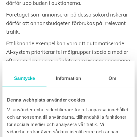
därför upp buden i auktionerna.
Företaget som annonserar på dessa sökord riskerar
därför att annonsbudgeten förbrukas på irrelevant
trafik.
Ett liknande exempel kan vara att automatiserade
AI-system prioriterar fel målgrupper i sociala medier
eftersom den agerar på data som visar engagemang
och konverteringar och inte kontext och
bakomliggande avsikter.
Samtycke
Information
Om
Det innebär att en målgrupp som tenderar att
interagera med annonsen och landningssidan (av
Denna webbplats använder cookies
någon anledning, exempelvis nyfikenhet kring
Vi använder enhetsidentifierare för att anpassa innehållet
ämnet) inte matchar den målgrupp som man vill nå
och annonserna till användarna, tillhandahålla funktioner
och att AI-systemet därför gör fel prioriteringar.
för sociala medier och analysera vår trafik. Vi
vidarebefordrar även sådana identifierare och annan
Utvecklingen inom AI går dock fort och flera AI-