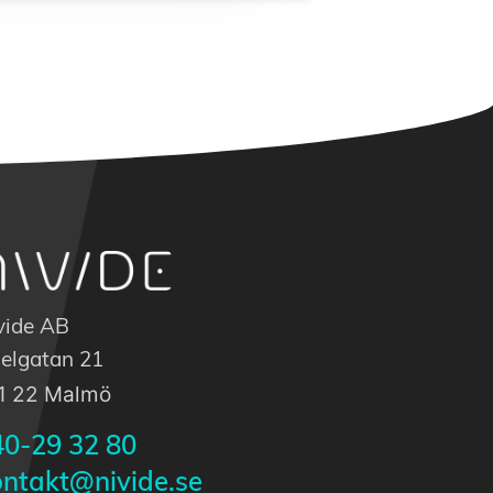
vide AB
elgatan 21
1 22 Malmö
40-29 32 80
ontakt@nivide.se