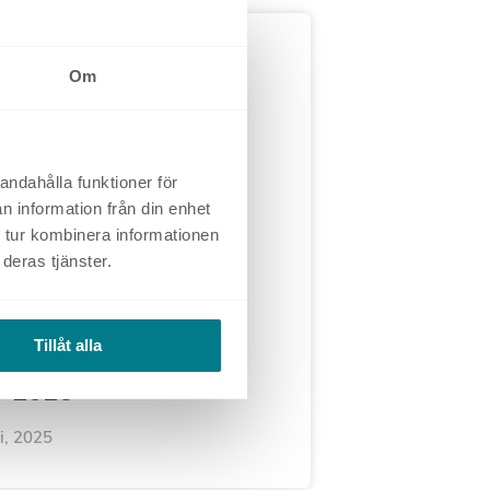
TNING
Om
andahålla funktioner för
n information från din enhet
 tur kombinera informationen
deras tjänster.
trender och områden
kommer att prägla
Tillåt alla
nadschefens arbete
r 2025
i, 2025