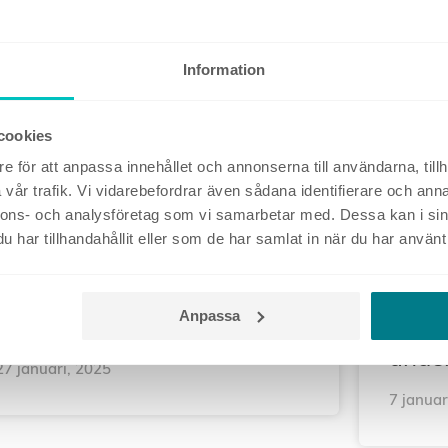
DIGITAL MARKNADSFÖRING
LAGSTIF
Information
cookies
e för att anpassa innehållet och annonserna till användarna, tillh
vår trafik. Vi vidarebefordrar även sådana identifierare och anna
nnons- och analysföretag som vi samarbetar med. Dessa kan i sin
har tillhandahållit eller som de har samlat in när du har använt 
För- och nackdelar med att
Fem 
låta AI hantera er digitala
som 
Anpassa
annonsering
mark
unde
27 januari, 2025
7 januar