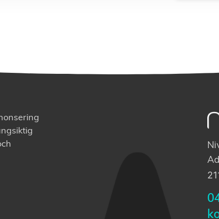
nnonsering
ngsiktig
och
Ni
Ad
21
0
k