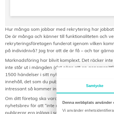
Hur många som jobbar med rekrytering har jobbat
De är många och känner till funktionaliteten och v
rekryteringsföretagen funderat igenom vilken kom
på individnivå? Jag tror att de är få – och tar gär
Marknadsföring har blivit komplext. Det räcker int
inte står ut i mängden (det sägs att en genomsnit
1500 händelser i sitt nyhetsflöde varje dag) så kom
innehåll, det som du publicerar, vad du skriver om 
Samtycke
intressant så kommer ingen att lyssna.
Om ditt företag ska vara med på Facebook eller ej, h
Denna webbplats använder 
nyhetsbrev för att ”inte riskera att folk blir trötta p
Vi använder enhetsidentifierar
publicerar era inlägg i sociala medier (herregud, ä