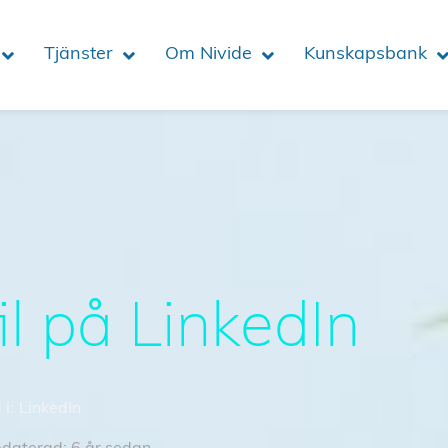
Tjänster
Om Nivide
Kunskapsbank
il på LinkedIn
i:
LinkedIn