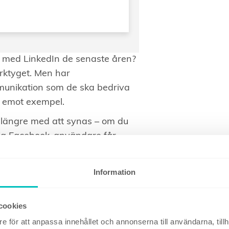
 med LinkedIn de senaste åren?
erktyget. Men har
munikation som de ska bedriva
na emot exempel.
e längre med att synas – om du
tlig Facebook-användare får
mer du inte att lyckas. Om ditt
och hur du skriver om det inte är
Information
ur ofta ni skickar ut ert
cookies
å er”, vilken tid på dygnet som ni
e för att anpassa innehållet och annonserna till användarna, tillh
r det verkligen någon som köper