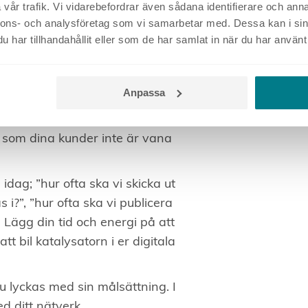
vår trafik. Vi vidarebefordrar även sådana identifierare och anna
et är vad du skriver om och hur
nnons- och analysföretag som vi samarbetar med. Dessa kan i sin
att lyssna, engagera sig och
har tillhandahållit eller som de har samlat in när du har använt 
. Vad är det som du kan bidra
Anpassa
tt följa ditt företag? Är det
rapporter som dina kunder har
t som dina kunder inte är vana
dag; ”hur ofta ska vi skicka ut
 i?”, ”hur ofta ska vi publicera
. Lägg din tid och energi på att
t bil katalysatorn i er digitala
u lyckas med sin målsättning. I
 ditt nätverk.