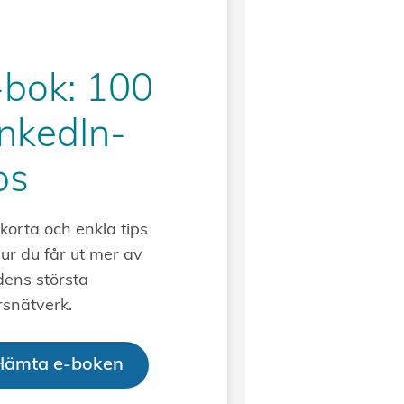
-bok: 100
inkedIn-
ps
korta och enkla tips
hur du får ut mer av
dens största
rsnätverk.
Hämta e-boken