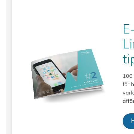
E
L
ti
100 
för 
värl
affä