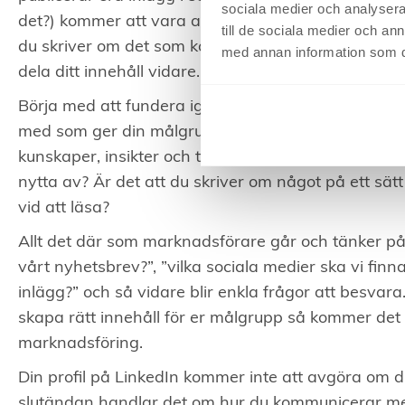
sociala medier och analysera 
det?) kommer att vara av underordnad betydelse. D
till de sociala medier och a
du skriver om det som kommer att få din målgrupp 
med annan information som du 
dela ditt innehåll vidare.
Börja med att fundera igenom din innehållsstrategi
med som ger din målgrupp en riktigt bra anledning a
kunskaper, insikter och tips? Är det statistik och 
nytta av? Är det att du skriver om något på ett sät
vid att läsa?
Allt det där som marknadsförare går och tänker på i
vårt nyhetsbrev?”, ”vilka sociala medier ska vi finnas
inlägg?” och så vidare blir enkla frågor att besvara
skapa rätt innehåll för er målgrupp så kommer det at
marknadsföring.
Din profil på LinkedIn kommer inte att avgöra om d
slutändan handlar det om hur du kommunicerar med