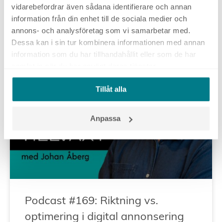
annonserar i Google Ads
vidarebefordrar även sådana identifierare och annan
information från din enhet till de sociala medier och
annons- och analysföretag som vi samarbetar med.
4 maj, 2026
Dessa kan i sin tur kombinera informationen med annan
information som du har tillhandahållit eller som de har
samlat in när du har använt deras tjänster.
Tillåt alla
DIGITAL STRATEGI
Anpassa
Podcast #169: Riktning vs.
optimering i digital annonsering