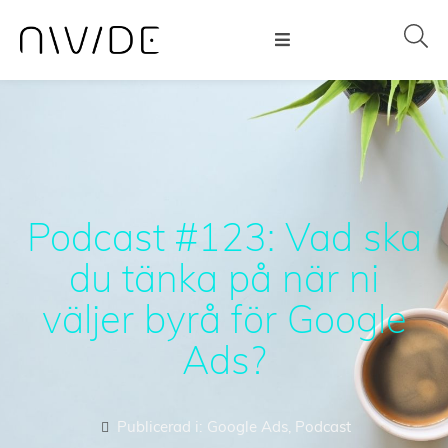
Podcast #123: Vad ska
du tänka på när ni
väljer byrå för Google
Ads?
Publicerad i:
Google Ads
,
Podcast