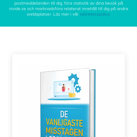
postmeddelanden till dig, föra statistik av dina besök på
nivide.se och marknadsföra relaterat innehåll till dig på andra
webbplatser. Läs mer i vår
sekretesspolicy.