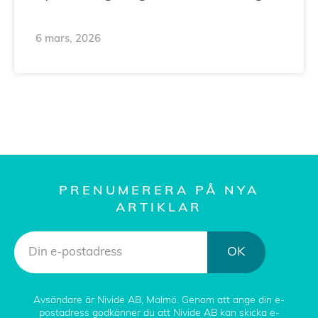
6 mars, 2026
PRENUMERERA PÅ NYA
ARTIKLAR
OK
Avsändare är Nivide AB, Malmö. Genom att ange din e-
postadress godkänner du att Nivide AB kan skicka e-