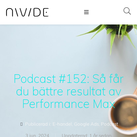
Podcast #152: Så får
du bättre resultat av
Performance Max
Publicerad i:
E-handel
,
Google Ads
,
Podcast
3 jun, 2024
Uppdaterad: 1 år sedan