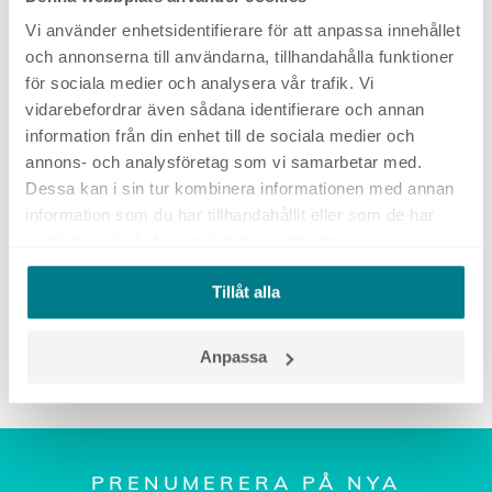
Vi använder enhetsidentifierare för att anpassa innehållet
och annonserna till användarna, tillhandahålla funktioner
för sociala medier och analysera vår trafik. Vi
vidarebefordrar även sådana identifierare och annan
information från din enhet till de sociala medier och
Podcast #169: Riktning vs.
annons- och analysföretag som vi samarbetar med.
optimering i digital annonsering
Dessa kan i sin tur kombinera informationen med annan
information som du har tillhandahållit eller som de har
samlat in när du har använt deras tjänster.
6 mars, 2026
Tillåt alla
Anpassa
PRENUMERERA PÅ NYA