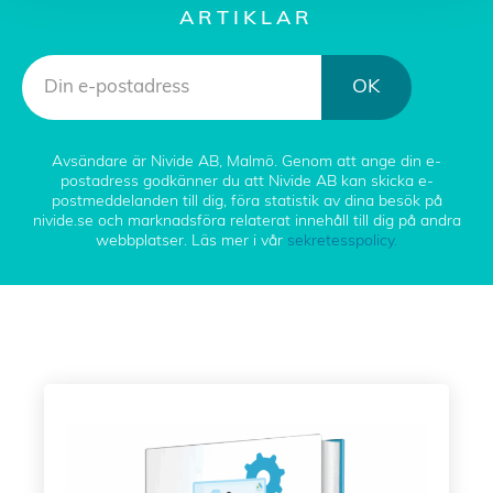
ARTIKLAR
OK
Avsändare är Nivide AB, Malmö. Genom att ange din e-
postadress godkänner du att Nivide AB kan skicka e-
postmeddelanden till dig, föra statistik av dina besök på
nivide.se och marknadsföra relaterat innehåll till dig på andra
webbplatser. Läs mer i vår
sekretesspolicy.