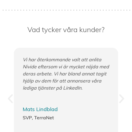
Vad tycker våra kunder?
te
Vi har återkommande valt att anlita
Vi
Nivide eftersom vi är mycket nöjda med
so
.
deras arbete. Vi har bland annat tagit
an
hjälp av dem för att annonsera våra
Ja
lediga tjänster på LinkedIn.
re
li
Mats Lindblad
C
SVP, TerraNet
er,
Pa