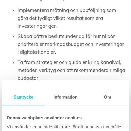
Implementera mätning och uppföljning som
göra det tydligt vilket resultat som era
investeringar ger.
Skapa bättre beslutsunderlag för hur ni bör
prioritera er marknadsbudget och investeringar
i digitala kanaler.
Ta fram strategier och guida er kring kanalval,
metoder, verktyg och att rekommendera rimliga
budgetar.
Skapa och hantera annonskampanjer i Google
och sociala medier så att du kan lägga din tid
Samtycke
Information
Om
på andra arbetsuppgifter.
Tillföra kompetensutveckling kring sociala
Denna webbplats använder cookies
medier och andra digitala verktyg som
Vi använder enhetsidentifierare för att anpassa innehållet
utvecklar dig och din marknadsavdelning.