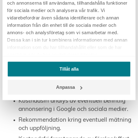
och annonserna till användarna, tillhandahålla funktioner
för sociala medier och analysera vår trafik. Vi
Boka ett kostnadsfritt samtal
vidarebefordrar även sådana identifierare och annan
information från din enhet till de sociala medier och
annons- och analysföretag som vi samarbetar med.
Om du är intresserad av att veta mer och vill att vi
Dessa kan i sin tur kombinera informationen med annan
bokar in ett möte för att lära känna varandra bättre
information som du har tillhandahållit eller som de har
så fyll i formuläret till höger.
samlat in när du har använt deras tjänster.
Det här får du när du gör en förfrågan:
Tillåt alla
Kostnadsfritt samtal där vi gemensamt
diskuterar ert nuläge och hur vi ser att er
Anpassa
digitala närvaro kan utvecklas.
Kostnadsfri analys av eventuell befintlig
annonsering i Google och sociala medier.
Rekommendation kring eventuell mätning
och uppföljning.