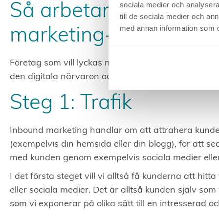
sociala medier och analysera 
Så arbetar du med In
till de sociala medier och a
med annan information som du 
marketing-modellen
Företag som vill lyckas med sin digitala närvaro be
den digitala närvaron och här är Inbound marketin
Steg 1: Trafik
Inbound marketing handlar om att attrahera kunder
(exempelvis din hemsida eller din blogg), för att 
med kunden genom exempelvis sociala medier eller
I det första steget vill vi alltså få kunderna att hitt
eller sociala medier. Det är alltså kunden själv som 
som vi exponerar på olika sätt till en intresserad 