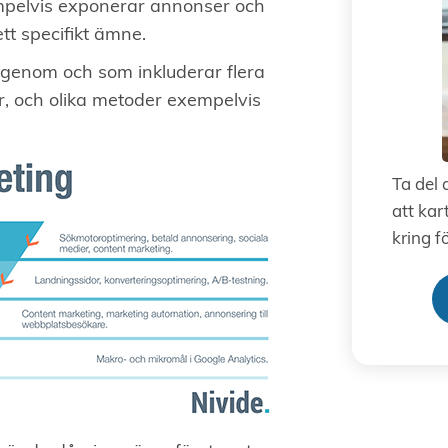
xempelvis exponerar annonser och
ett specifikt ämne.
genom och som inkluderar flera
r, och olika metoder exempelvis
Ta del 
att kar
kring f