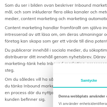
Som du ser i bilden ovan beskriver Inbound marketin
mål, och som inkluderar flera olika kanaler och met
medier, content marketing och marketing automati
Content marketing handlar framförallt om själva in
intresserad av att läsa om, om deras utmaningar och
företag kan skapa som ger ett värde till dina potent
Du publicerar innehåll i sociala medier, du sökoptim
distribuerar ditt innehåll genom nyhetsbrev. Dära
marketing-tänk hela Inbound marketing-processen 
steg.
Om du således vill ha så maximal effekt av ditt con
Samtycke
du tänka Inbound marketing, och få dina olika kana
en process där du nyttjar olika kanaler och metod
Denna webbplats använder 
kunden befinner sig.
Vi använder enhetsidentifierar