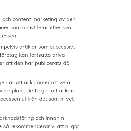
d- och content marketing av den
ner som aktivt letar efter svar
cessen.
empelvis artiklar som successivt
t företag kan fortsätta driva
er att den har publicerats då
en är att ni kommer att veta
 webbplats. Detta gör att ni kan
cessen utifrån det som ni vet
marknadsföring och innan ni
e så rekommenderar vi att ni gör