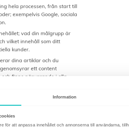
g hela processen, från start till
oder; exempelvis Google, sociala
on.
nehållet; vad din målgrupp är
 vilket innehåll som ditt
iella kunder.
erar dina artiklar och du
v genomsyrar ett content
och finns närvarande i alla
tent-arbete som möjligt, så ska
Information
ler och metoder att hänga ihop i
er beroende på var i processen
cookies
e för att anpassa innehållet och annonserna till användarna, tillh