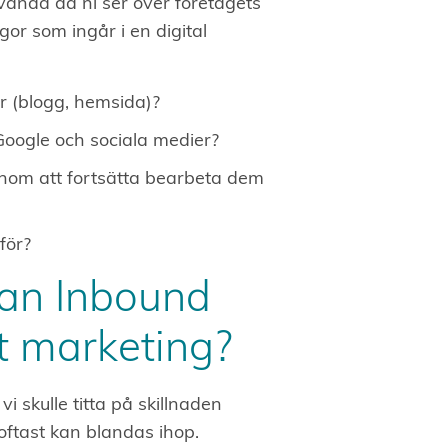
ända då ni ser över företagets
gor som ingår i en digital
er (blogg, hemsida)?
Google och sociala medier?
nom att fortsätta bearbeta dem
för?
lan Inbound
t marketing?
i skulle titta på skillnaden
ftast kan blandas ihop.