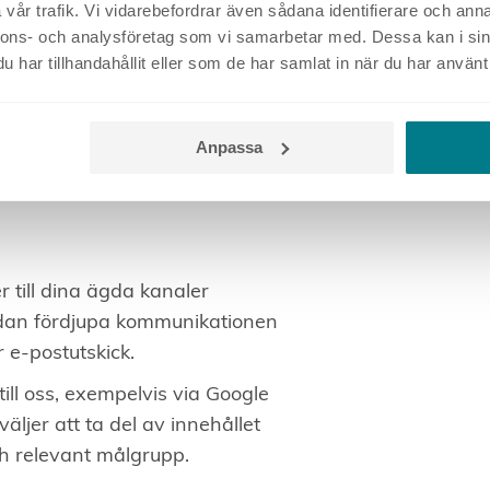
vår trafik. Vi vidarebefordrar även sådana identifierare och anna
bound
nnons- och analysföretag som vi samarbetar med. Dessa kan i sin
har tillhandahållit eller som de har samlat in när du har använt 
höver ta ett helhetsgrepp kring
Anpassa
g-modellen ett bra redskap.
 till dina ägda kanaler
sedan fördjupa kommunikationen
 e-postutskick.
a till oss, exempelvis via Google
väljer att ta del av innehållet
och relevant målgrupp.