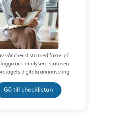
av vår checklista med fokus på
tlägga och analysera statusen
öretagets digitala annonsering.
Gå till checklistan