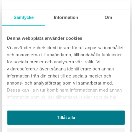
Visa alla
Samtycke
Information
Om
LINKEDIN
Denna webbplats använder cookies
Vi använder enhetsidentifierare för att anpassa innehållet
och annonserna till användarna, tillhandahålla funktioner
för sociala medier och analysera vår trafik. Vi
vidarebefordrar även sådana identifierare och annan
information från din enhet till de sociala medier och
annons- och analysföretag som vi samarbetar med.
Dessa kan i sin tur kombinera informationen med annan
information som du har tillhandahållit eller som de har
Försäkra dig om att era globala
samlat in när du har använt deras tjänster.
kampanjer visas för rätt målgrupp
på LinkedIn
Tillåt alla