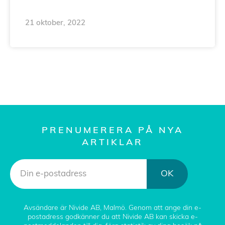
21 oktober, 2022
PRENUMERERA PÅ NYA
ARTIKLAR
OK
Avsändare är Nivide AB, Malmö. Genom att ange din e-
postadress godkänner du att Nivide AB kan skicka e-