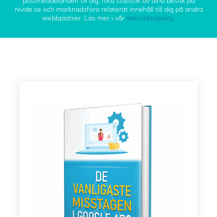
postmeddelanden till dig, föra statistik av dina besök på
nivide.se och marknadsföra relaterat innehåll till dig på andra
webbplatser. Läs mer i vår
sekretesspolicy.