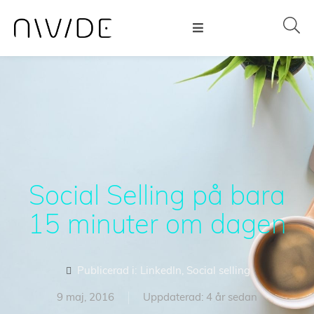
Social Selling på bara
15 minuter om dagen
Publicerad i:
LinkedIn
,
Social selling
9 maj, 2016
Uppdaterad: 4 år sedan